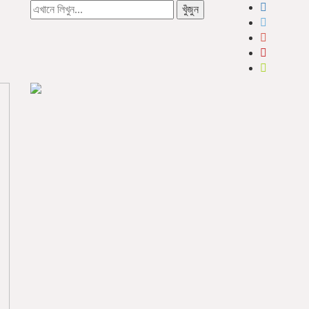
খুঁজুন