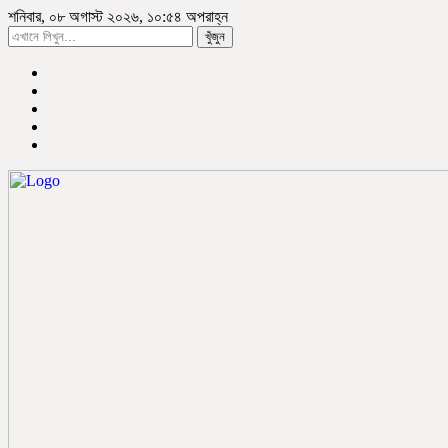
শনিবার, ০৮ অগাস্ট ২০২৬, ১০:৫৪ অপরাহ্ন
খুঁজুন